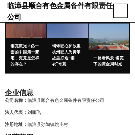
临漳县顺合有色金属备件有限责任
公司
铜瓦流光 5亿一
铜铸匠心护故里
套的中国第一豪
杭州匠人为黄帝
宅，究竟是怎样
故里打造“铜
一路看风景 铜瓦
的存在？
衣”奇观
下的黄金周时光
企业信息
公司名称：
临漳县顺合有色金属备件有限责任公司
法人代表：
刘鹏飞
注册地址：
临漳县孙陶镇姚庄村