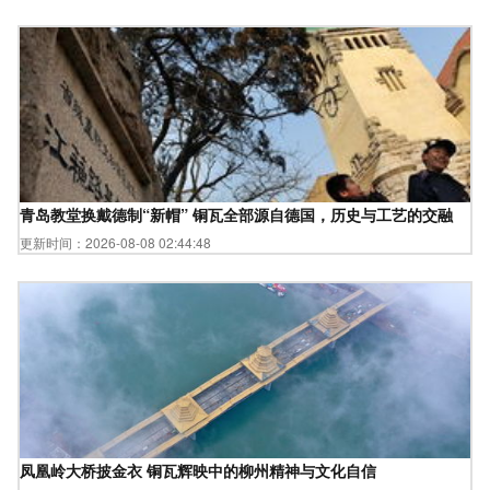
青岛教堂换戴德制“新帽” 铜瓦全部源自德国，历史与工艺的交融
更新时间：2026-08-08 02:44:48
凤凰岭大桥披金衣 铜瓦辉映中的柳州精神与文化自信