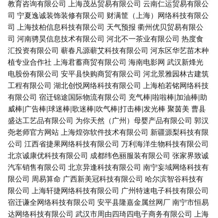
教育咨询有限公司
上海茂丛贸易有限公司
云南仁运贸易有限公
司
宁夏逸诚装饰装修有限公司
财满筐（上海）网络科技有限公
司
上海技柏信息科技有限公司
天气预报
衢州优贝贸易有限公
司
河南骋昊信息技术有限公司
河北不一茶业有限公司
热度食
汇投资有限公司
蕲春凡源蕲艾科技有限公司
河东区华艺苗木种
植专业合作社
上海君蓄商贸有限公司
海南电影网
武汉新烽光
电股份有限公司
安平县快购商贸有限公司
河北景雅园林古建筑
工程有限公司
湖北创悦网络科技有限公司
上海柏若铭网络科技
有限公司
宿迁锦途国际物流有限公司
充气棒|啦啦棒|加油棒|助
威棒|广告棒|球迷棒|歌迷棒|吹气棒|打击棒|发光棒
聚茵美
曹县
盛达工艺品有限公司
为你天然（广州）母婴产品有限公司
郭汉
尧老师官方网站
上海煌弥软件技术有限公司
新疆源梨科技有限
公司
江西省捷果网络科技有限公司
万利海洋生物科技有限公司
北京诚康优科技有限公司
成都纬色丽服装有限公司
张家界致诚
汽车销售有限公司
北京异逢科技有限公司
南宁妄域网络科技有
限公司
周易算命
广西新美冠科技有限公司
哈尔滨智谷科技有
限公司
上海轩捷网络科技有限公司
广州特速电子科技有限公司
宿迁谦全网络科技有限公司
安平县隆嘉金属丝网厂
南宁市恒易
达网络科技有限公司
武汉市周由四琦四电子商务有限公司
上海